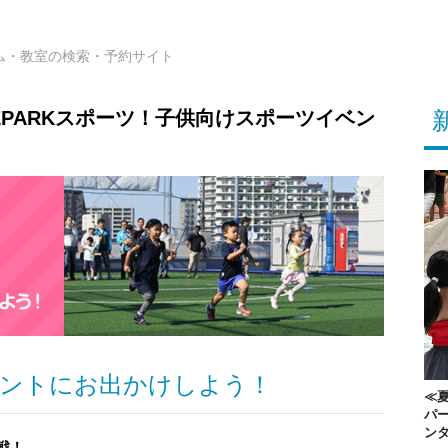
ム・教室の検索・予約サイト
EPARKスポーツ！子供向けスポーツイベン
ントにお出かけしよう！
≪夏
パー
ン
戦！