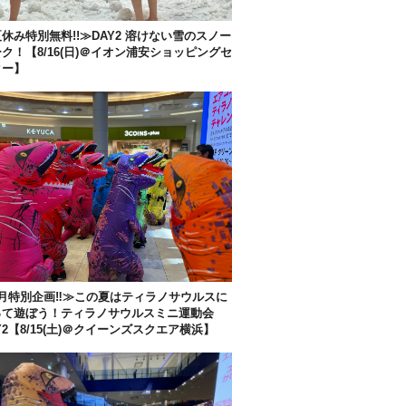
休み特別無料!!≫DAY2 溶けない雪のスノー
ク！【8/16(日)＠イオン浦安ショッピングセ
ター】
月特別企画‼︎≫この夏はティラノサウルスに
って遊ぼう！ティラノサウルスミニ運動会
Y2【8/15(土)＠クイーンズスクエア横浜】