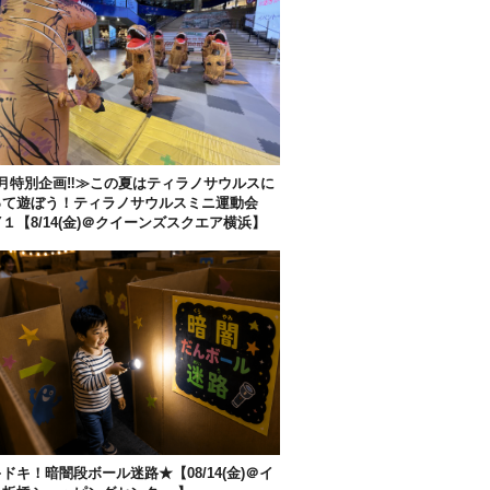
月特別企画‼︎≫この夏はティラノサウルスに
って遊ぼう！ティラノサウルスミニ運動会
Y１【8/14(金)＠クイーンズスクエア横浜】
ドキ！暗闇段ボール迷路★【08/14(金)＠イ