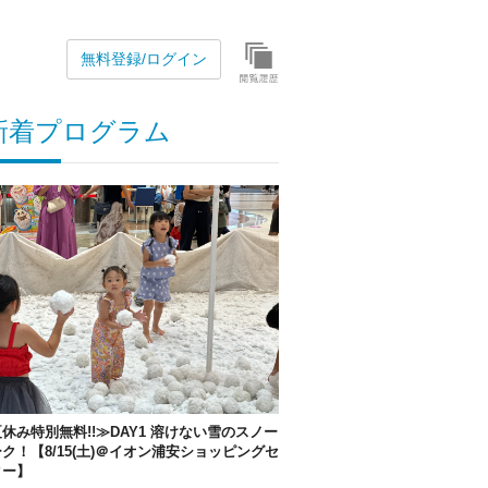
無料登録/ログイン
新着プログラム
休み特別無料!!≫DAY1 溶けない雪のスノー
ク！【8/15(土)＠イオン浦安ショッピングセ
ター】