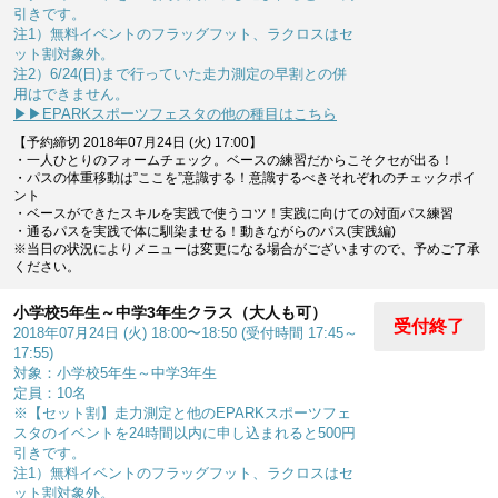
引きです。
注1）無料イベントのフラッグフット、ラクロスはセ
ット割対象外。
注2）6/24(日)まで行っていた走力測定の早割との併
用はできません。
▶▶EPARKスポーツフェスタの他の種目はこちら
【予約締切 2018年07月24日 (火) 17:00】
・一人ひとりのフォームチェック。ベースの練習だからこそクセが出る！
・パスの体重移動は”ここを”意識する！意識するべきそれぞれのチェックポイ
ント
・ベースができたスキルを実践で使うコツ！実践に向けての対面パス練習
・通るパスを実践で体に馴染ませる！動きながらのパス(実践編)
※当日の状況によりメニューは変更になる場合がございますので、予めご了承
ください。
小学校5年生～中学3年生クラス（大人も可）
受付終了
2018年07月24日 (火) 18:00〜18:50 (受付時間 17:45～
17:55)
対象：小学校5年生～中学3年生
定員：10名
※【セット割】走力測定と他のEPARKスポーツフェ
スタのイベントを24時間以内に申し込まれると500円
引きです。
注1）無料イベントのフラッグフット、ラクロスはセ
ット割対象外。