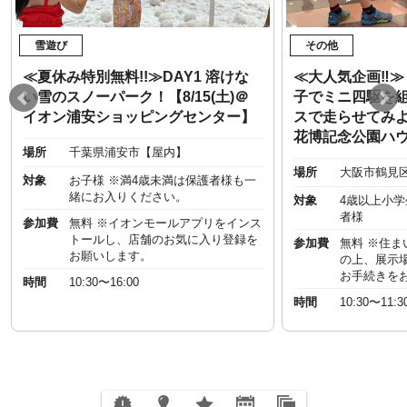
雪遊び
その他
≪夏休み特別無料!!≫DAY1 溶けな
≪大人気企画‼︎
い雪のスノーパーク！【8/15(土)＠
子でミニ四駆を
イオン浦安ショッピングセンター】
スで走らせてみよう
花博記念公園ハ
場所
千葉県浦安市【屋内】
場所
大阪市鶴見
対象
お子様 ※満4歳未満は保護者様も一
緒にお入りください。
対象
4歳以上小
者様
参加費
無料 ※イオンモールアプリをインス
トールし、店舗のお気に入り登録を
参加費
無料 ※住
お願いします。
の上、展示
お手続きを
時間
10:30〜16:00
時間
10:30〜11:3