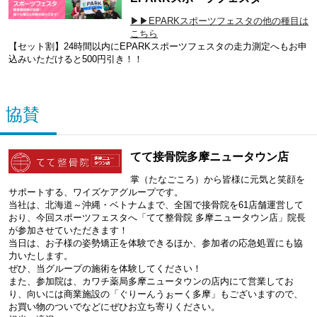
▶▶EPARKスポーツフェスタの他の種目は
こちら
【セット割】24時間以内にEPARKスポーツフェスタの走力測定へもお申
込みいただけると500円引き！！
協賛
てて接骨院多摩ニュータウン店
掌（たなごころ）から皆様に元気と笑顔を
サポートする、ワイズケアグループです。
当社は、北海道～沖縄・ベトナムまで、全国で接骨院を61店舗運営して
おり、今回スポーツフェスタへ「てて整骨院 多摩ニュータウン店」院長
が参加させていただきます！
当日は、お子様の姿勢矯正を体験できるほか、参加者の応急処置にも協
力いたします。
ぜひ、当グループの施術を体験してください！
また、参加院は、カワチ薬局多摩ニュータウンの店内にて営業してお
り、向いには商業施設の「ぐりーんうぉーく多摩」もございますので、
お買い物のついでなどにぜひお立ち寄りください。