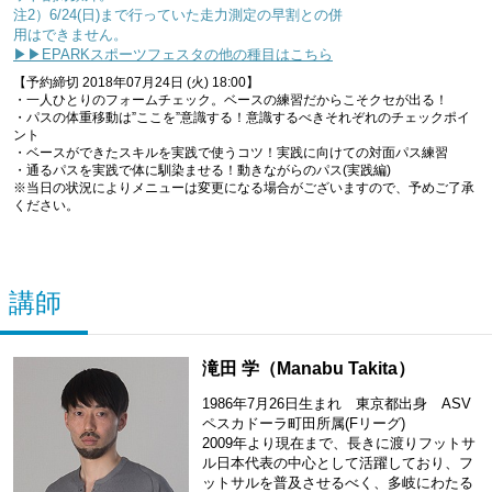
注2）6/24(日)まで行っていた走力測定の早割との併
用はできません。
▶▶EPARKスポーツフェスタの他の種目はこちら
【予約締切 2018年07月24日 (火) 18:00】
・一人ひとりのフォームチェック。ベースの練習だからこそクセが出る！
・パスの体重移動は”ここを”意識する！意識するべきそれぞれのチェックポイ
ント
・ベースができたスキルを実践で使うコツ！実践に向けての対面パス練習
・通るパスを実践で体に馴染ませる！動きながらのパス(実践編)
※当日の状況によりメニューは変更になる場合がございますので、予めご了承
ください。
講師
滝田 学（Manabu Takita）
1986年7月26日生まれ 東京都出身 ASV
ペスカドーラ町田所属(Fリーグ)
2009年より現在まで、長きに渡りフットサ
ル日本代表の中心として活躍しており、フ
ットサルを普及させるべく、多岐にわたる