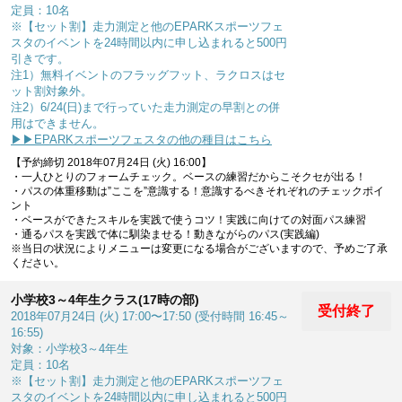
定員：10名
※【セット割】走力測定と他のEPARKスポーツフェ
スタのイベントを24時間以内に申し込まれると500円
引きです。
注1）無料イベントのフラッグフット、ラクロスはセ
ット割対象外。
注2）6/24(日)まで行っていた走力測定の早割との併
用はできません。
▶▶EPARKスポーツフェスタの他の種目はこちら
【予約締切 2018年07月24日 (火) 16:00】
・一人ひとりのフォームチェック。ベースの練習だからこそクセが出る！
・パスの体重移動は”ここを”意識する！意識するべきそれぞれのチェックポイ
ント
・ベースができたスキルを実践で使うコツ！実践に向けての対面パス練習
・通るパスを実践で体に馴染ませる！動きながらのパス(実践編)
※当日の状況によりメニューは変更になる場合がございますので、予めご了承
ください。
小学校3～4年生クラス(17時の部)
受付終了
2018年07月24日 (火) 17:00〜17:50 (受付時間 16:45～
16:55)
対象：小学校3～4年生
定員：10名
※【セット割】走力測定と他のEPARKスポーツフェ
スタのイベントを24時間以内に申し込まれると500円