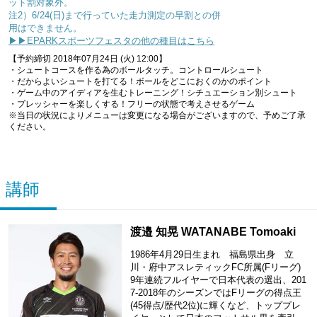
ット割対象外。
注2）6/24(日)まで行っていた走力測定の早割との併
用はできません。
▶▶EPARKスポーツフェスタの他の種目はこちら
【予約締切 2018年07月24日 (火) 12:00】
・シュートコースを作る為のボールタッチ。コントロールシュート
・だからよいシュートを打てる！ボールをどこにおくのかのポイント
・ゲーム中のアイディアを生むトレーニング！シチュエーション別シュート
・プレッシャーを楽しくする！フリーの状態で考えさせるゲーム
※当日の状況によりメニューは変更になる場合がございますので、予めご了承
ください。
講師
渡邉 知晃 WATANABE Tomoaki
1986年4月29日生まれ 福島県出身 立
川・府中アスレティックFC所属(Fリーグ)
9年連続フルイヤーで日本代表の選出、201
7-2018年のシーズンではFリーグの得点王
(45得点/歴代2位)に輝くなど、トッププレ