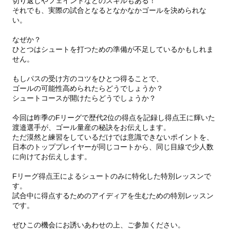
切り返しやフェイントなどのスキルもある！
それでも、実際の試合となるとなかなかゴールを決められな
い。
なぜか？
ひとつはシュートを打つための準備が不足しているかもしれま
せん。
もしパスの受け方のコツをひとつ得ることで、
ゴールの可能性高められたらどうでしょうか？
シュートコースが開けたらどうでしょうか？
今回は昨季のFリーグで歴代2位の得点を記録し得点王に輝いた
渡邉選手が、ゴール量産の秘訣をお伝えします。
ただ漠然と練習をしているだけでは意識できないポイントを、
日本のトッププレイヤーが同じコートから、同じ目線で少人数
に向けてお伝えします。
Fリーグ得点王によるシュートのみに特化した特別レッスンで
す。
試合中に得点するためのアイディアを生むための特別レッスン
です。
ぜひこの機会にお誘いあわせの上、ご参加ください。