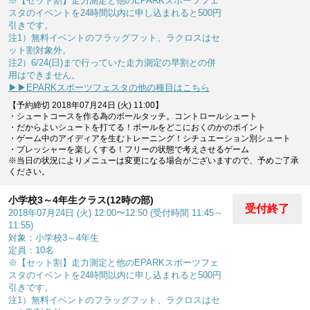
※【セット割】走力測定と他のEPARKスポーツフェ
スタのイベントを24時間以内に申し込まれると500円
引きです。
注1）無料イベントのフラッグフット、ラクロスはセ
ット割対象外。
注2）6/24(日)まで行っていた走力測定の早割との併
用はできません。
▶▶EPARKスポーツフェスタの他の種目はこちら
【予約締切 2018年07月24日 (火) 11:00】
・シュートコースを作る為のボールタッチ。コントロールシュート
・だからよいシュートを打てる！ボールをどこにおくのかのポイント
・ゲーム中のアイディアを生むトレーニング！シチュエーション別シュート
・プレッシャーを楽しくする！フリーの状態で考えさせるゲーム
※当日の状況によりメニューは変更になる場合がございますので、予めご了承
ください。
小学校3～4年生クラス(12時の部)
受付終了
2018年07月24日 (火) 12:00〜12:50 (受付時間 11:45～
11:55)
対象：小学校3～4年生
定員：10名
※【セット割】走力測定と他のEPARKスポーツフェ
スタのイベントを24時間以内に申し込まれると500円
引きです。
注1）無料イベントのフラッグフット、ラクロスはセ