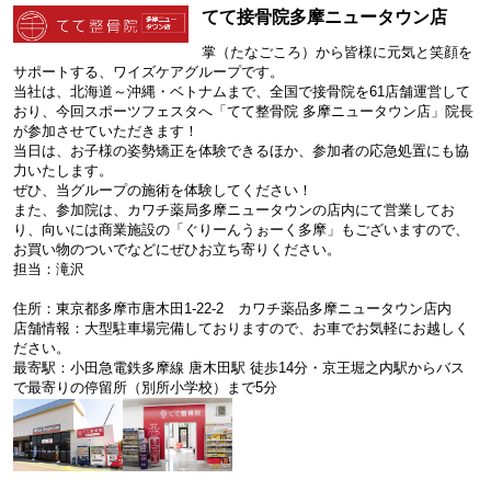
てて接骨院多摩ニュータウン店
掌（たなごころ）から皆様に元気と笑顔を
サポートする、ワイズケアグループです。
当社は、北海道～沖縄・ベトナムまで、全国で接骨院を61店舗運営して
おり、今回スポーツフェスタへ「てて整骨院 多摩ニュータウン店」院長
が参加させていただきます！
当日は、お子様の姿勢矯正を体験できるほか、参加者の応急処置にも協
力いたします。
ぜひ、当グループの施術を体験してください！
また、参加院は、カワチ薬局多摩ニュータウンの店内にて営業してお
り、向いには商業施設の「ぐりーんうぉーく多摩」もございますので、
お買い物のついでなどにぜひお立ち寄りください。
担当：滝沢
住所：東京都多摩市唐木田1-22-2 カワチ薬品多摩ニュータウン店内
店舗情報：大型駐車場完備しておりますので、お車でお気軽にお越しく
ださい。
最寄駅：小田急電鉄多摩線 唐木田駅 徒歩14分・京王堀之内駅からバス
で最寄りの停留所（別所小学校）まで5分