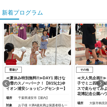
新着プログラム
雪遊び
その他
≪夏休み特別無料!!≫DAY1 溶けな
≪大人気企画‼︎
い雪のスノーパーク！【8/15(土)＠
子でミニ四駆を
イオン浦安ショッピングセンター】
スで走らせてみよう
花博記念公園ハ
場所
千葉県浦安市【屋内】
場所
大阪市鶴見
対象
お子様 ※満4歳未満は保護者様も一