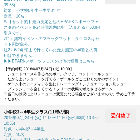
09:55)
対象：小学校5年生～中学3年生
定員：10名
※【セット割】走力測定と他のEPARKスポーツフェ
スタのイベントを24時間以内に申し込まれると500円
引きです。
注1）無料イベントのフラッグフット、ラクロスはセ
ット割対象外。
注2）6/24(日)まで行っていた走力測定の早割との併
用はできません。
▶▶EPARKスポーツフェスタの他の種目はこちら
【予約締切 2018年07月24日 (火) 10:00】
・シュートコースを作る為のボールタッチ。コントロールシュート
・だからよいシュートを打てる！ボールをどこにおくのかのポイント
・ゲーム中のアイディアを生むトレーニング！シチュエーション別シュート
・プレッシャーを楽しくする！フリーの状態で考えさせるゲーム
※当日の状況によりメニューは変更になる場合がございますので、予めご了承
ください。
小学校3～4年生クラス(11時の部)
受付終了
2018年07月24日 (火) 11:00〜11:50 (受付時間 10:45～
10:55)
対象：小学校3～4年生
定員：10名