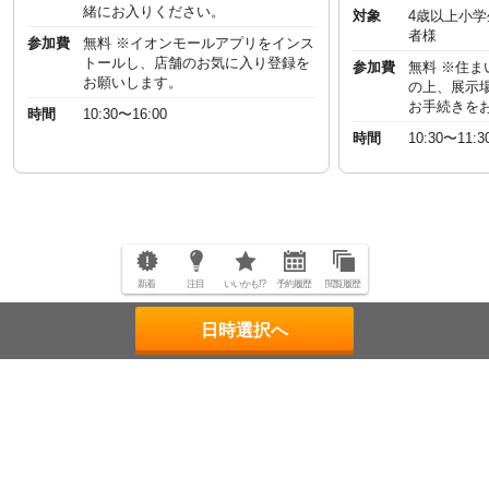
緒にお入りください。
対象
4歳以上小
者様
参加費
無料 ※イオンモールアプリをインス
トールし、店舗のお気に入り登録を
参加費
無料 ※住
お願いします。
の上、展示
お手続きを
時間
10:30〜16:00
時間
10:30〜11:3
新着
注目
いいかも!?
予約履歴
閲覧履歴
日時選択へ
ページトップへ
"一回のお客様を、一生のお客様に。"