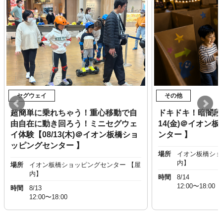
セグウェイ
その他
超簡単に乗れちゃう！重心移動で自
ドキドキ！暗闇段
由自在に動き回ろう！ミニセグウェ
14(金)＠イオン
イ体験【08/13(木)＠イオン板橋ショ
ンター 】
ッピングセンター 】
場所
イオン板橋ショ
内】
場所
イオン板橋ショッピングセンター 【屋
内】
時間
8/14
12:00〜18:00
時間
8/13
12:00〜18:00