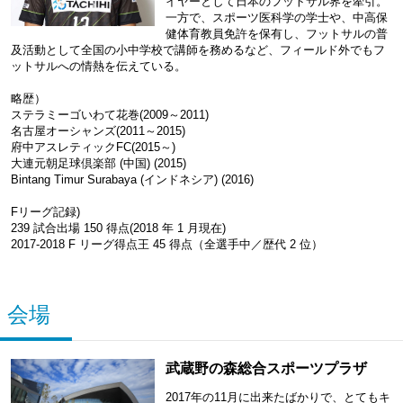
イヤーとして日本のフットサル界を牽引。
一方で、スポーツ医科学の学士や、中高保
健体育教員免許を保有し、フットサルの普
及活動として全国の小中学校で講師を務めるなど、フィールド外でもフ
ットサルへの情熱を伝えている。
略歴）
ステラミーゴいわて花巻(2009～2011)
名古屋オーシャンズ(2011～2015)
府中アスレティックFC(2015～)
大連元朝足球倶楽部 (中国) (2015)
Bintang Timur Surabaya (インドネシア) (2016)
Fリーグ記録)
239 試合出場 150 得点(2018 年 1 月現在)
2017-2018 F リーグ得点王 45 得点（全選手中／歴代 2 位）
会場
武蔵野の森総合スポーツプラザ
2017年の11月に出来たばかりで、とてもキ