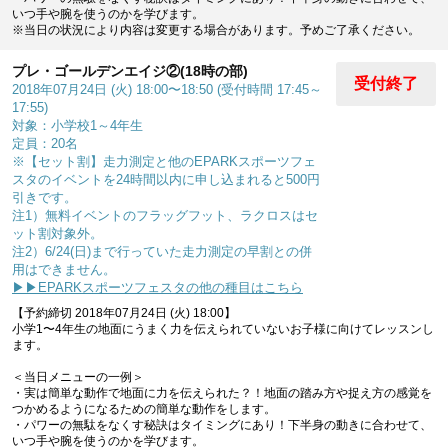
いつ手や腕を使うのかを学びます。
※当日の状況により内容は変更する場合があります。予めご了承ください。
プレ・ゴールデンエイジ②(18時の部)
受付終了
2018年07月24日 (火) 18:00〜18:50 (受付時間 17:45～
17:55)
対象：小学校1～4年生
定員：20名
※【セット割】走力測定と他のEPARKスポーツフェ
スタのイベントを24時間以内に申し込まれると500円
引きです。
注1）無料イベントのフラッグフット、ラクロスはセ
ット割対象外。
注2）6/24(日)まで行っていた走力測定の早割との併
用はできません。
▶▶EPARKスポーツフェスタの他の種目はこちら
【予約締切 2018年07月24日 (火) 18:00】
小学1〜4年生の地面にうまく力を伝えられていないお子様に向けてレッスンし
ます。
＜当日メニューの一例＞
・実は簡単な動作で地面に力を伝えられた？！地面の踏み方や捉え方の感覚を
つかめるようになるための簡単な動作をします。
・パワーの無駄をなくす秘訣はタイミングにあり！下半身の動きに合わせて、
いつ手や腕を使うのかを学びます。