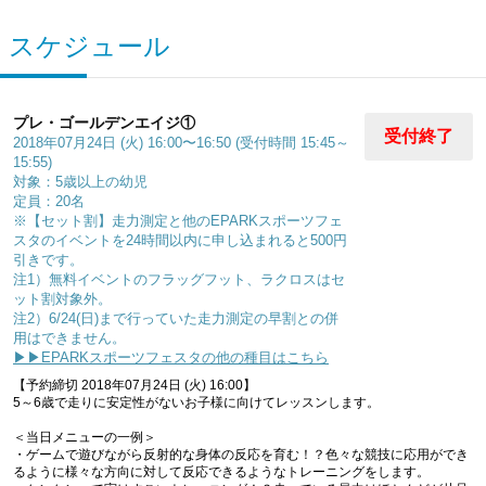
スケジュール
プレ・ゴールデンエイジ①
受付終了
2018年07月24日 (火) 16:00〜16:50 (受付時間 15:45～
15:55)
対象：5歳以上の幼児
定員：20名
※【セット割】走力測定と他のEPARKスポーツフェ
スタのイベントを24時間以内に申し込まれると500円
引きです。
注1）無料イベントのフラッグフット、ラクロスはセ
ット割対象外。
注2）6/24(日)まで行っていた走力測定の早割との併
用はできません。
▶▶EPARKスポーツフェスタの他の種目はこちら
【予約締切 2018年07月24日 (火) 16:00】
5～6歳で走りに安定性がないお子様に向けてレッスンします。
＜当日メニューの一例＞
・ゲームで遊びながら反射的な身体の反応を育む！？色々な競技に応用ができ
るように様々な方向に対して反応できるようなトレーニングをします。