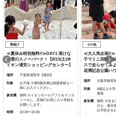
雪遊び
その他
≪夏休み特別無料!!≫DAY1 溶けな
≪大人気企画‼︎
い雪のスノーパーク！【8/15(土)＠
子でミニ四駆を
イオン浦安ショッピングセンター】
スで走らせてみよう
花博記念公園ハ
場所
千葉県浦安市【屋内】
場所
大阪市鶴見
対象
お子様 ※満4歳未満は保護者様も一
緒にお入りください。
対象
4歳以上小
者様
参加費
無料 ※イオンモールアプリをインス
トールし、店舗のお気に入り登録を
参加費
無料 ※住
お願いします。
の上、展示
お手続きを
時間
10:30〜16:00