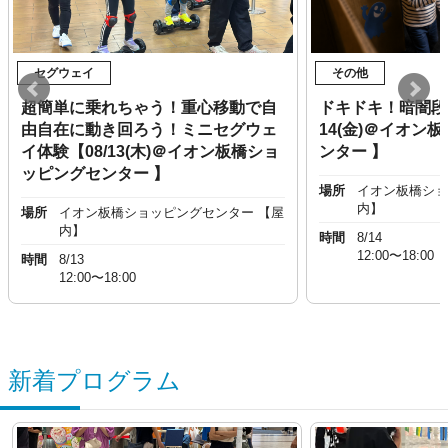
セグウェイ
その他
超簡単に乗れちゃう！重心移動で自
ドキドキ！暗闇段
由自在に動き回ろう！ミニセグウェ
14(金)＠イオン
イ体験【08/13(木)＠イオン板橋ショ
ンター 】
ッピングセンター 】
場所
イオン板橋ショ
内】
場所
イオン板橋ショッピングセンター 【屋
内】
時間
8/14
12:00〜18:00
時間
8/13
12:00〜18:00
新着プログラム