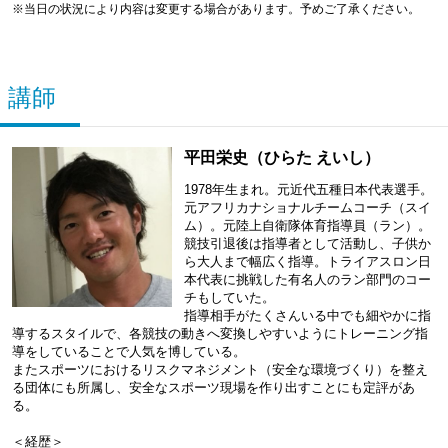
※当日の状況により内容は変更する場合があります。予めご了承ください。
講師
平田栄史（ひらた えいし）
1978年生まれ。元近代五種日本代表選手。
元アフリカナショナルチームコーチ（スイ
ム）。元陸上自衛隊体育指導員（ラン）。
競技引退後は指導者として活動し、子供か
ら大人まで幅広く指導。トライアスロン日
本代表に挑戦した有名人のラン部門のコー
チもしていた。
指導相手がたくさんいる中でも細やかに指
導するスタイルで、各競技の動きへ変換しやすいようにトレーニング指
導をしていることで人気を博している。
またスポーツにおけるリスクマネジメント（安全な環境づくり）を整え
る団体にも所属し、安全なスポーツ現場を作り出すことにも定評があ
る。
＜経歴＞