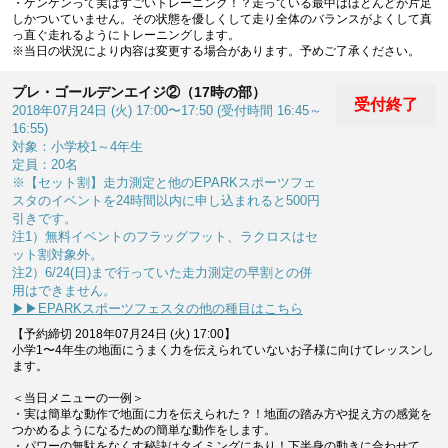
・ケンケンって実はすごいトレーニング！？走っている最中はほとんどが片足
しかついていません。その状態を優しくして走り全体のバランスがよくして真
っ直ぐ走れるようにトレーニングします。
※当日の状況により内容は変更する場合があります。予めご了承ください。
プレ・ゴールデンエイジ②（17時の部）
受付終了
2018年07月24日 (火) 17:00〜17:50 (受付時間 16:45～
16:55)
対象：小学校1～4年生
定員：20名
※【セット割】走力測定と他のEPARKスポーツフェ
スタのイベントを24時間以内に申し込まれると500円
引きです。
注1）無料イベントのフラッグフット、ラクロスはセ
ット割対象外。
注2）6/24(日)まで行っていた走力測定の早割との併
用はできません。
▶▶EPARKスポーツフェスタの他の種目はこちら
【予約締切 2018年07月24日 (火) 17:00】
小学1〜4年生の地面にうまく力を伝えられていないお子様に向けてレッスンし
ます。
＜当日メニューの一例＞
・実は簡単な動作で地面に力を伝えられた？！地面の踏み方や捉え方の感覚を
つかめるようになるための簡単な動作をします。
・パワーの無駄をなくす秘訣はタイミングにあり！下半身の動きに合わせて、