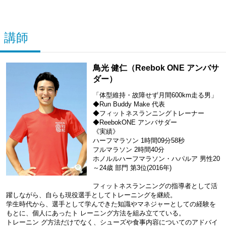
講師
鳥光 健仁（Reebok ONE アンバサ
ダー）
「体型維持・故障せず月間600km走る男」
◆Run Buddy Make 代表
◆フィットネスランニングトレーナー
◆ReebokONE アンバサダー
《実績》
ハーフマラソン 1時間09分58秒
フルマラソン 2時間40分
ホノルルハーフマラソン・ハパルア 男性20
～24歳 部門 第3位(2016年)
フィットネスランニングの指導者として活
躍しながら、自らも現役選手としてトレーニングを継続。
学生時代から、選手として学んできた知識やマネジャーとしての経験を
もとに、個人にあったト レーニング方法を組み立てている。
トレーニン グ方法だけでなく、シューズや食事内容についてのアドバイ