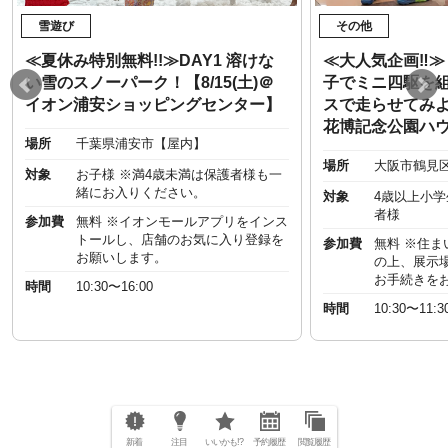
雪遊び
その他
≪夏休み特別無料!!≫DAY1 溶けな
≪大人気企画‼︎
い雪のスノーパーク！【8/15(土)＠
子でミニ四駆を
イオン浦安ショッピングセンター】
スで走らせてみよう
花博記念公園ハ
場所
千葉県浦安市【屋内】
場所
大阪市鶴見
対象
お子様 ※満4歳未満は保護者様も一
緒にお入りください。
対象
4歳以上小
者様
参加費
無料 ※イオンモールアプリをインス
トールし、店舗のお気に入り登録を
参加費
無料 ※住
お願いします。
の上、展示
お手続きを
時間
10:30〜16:00
時間
10:30〜11:3
新着
注目
いいかも!?
予約履歴
閲覧履歴