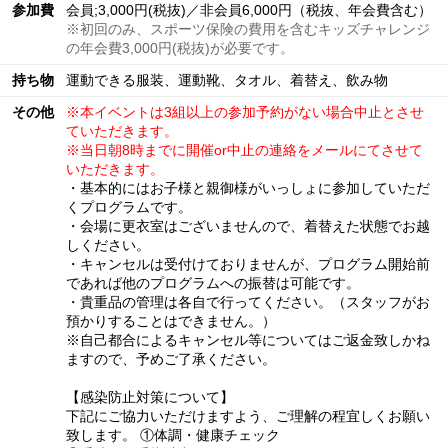
参加費
会員;3,000円(税抜)／非会員6,000円（税抜、年会費含む）
※初回のみ、スポーツ保険の費用を含むキッズチャレンジ
の年会費3,000円(税抜)が必要です。
持ち物
運動できる服装、運動靴、タオル、着替え、飲み物
その他
※本イベントは3組以上の参加予約がない場合中止とさせ
ていただきます。
※当日朝8時までに開催or中止の連絡をメールにてさせて
いただきます。
・基本的にはお子様と親御様がいっしょに参加していただ
くプログラムです。
・会場に更衣室はございませんので、着替えた状態でお越
しください。
・キャンセルは受付けておりませんが、プログラム開始前
であれば他のプログラムへの振替は可能です。
・貴重品の管理は各自で行ってください。（スタッフがお
預かりすることはできません。）
※自己都合によるキャンセル等についてはご返金致しかね
ますので、予めご了承ください。
【感染防止対策について】
下記にご協力いただけますよう、ご理解の程宜しくお願い
致します。 ①体調・健康チェック