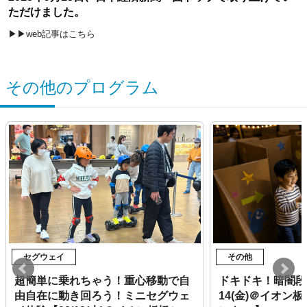
ただけました。
▶▶web記事はこちら
その他のプログラム
セグウェイ
その他
超簡単に乗れちゃう！重心移動で自
ドキドキ！暗闇段
由自在に動き回ろう！ミニセグウェ
14(金)＠イオン