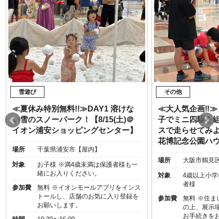
雪遊び
その他
≪夏休み特別無料!!≫DAY1 溶けな
≪大人気企画‼︎
い雪のスノーパーク！【8/15(土)＠
子でミニ四駆を
イオン浦安ショッピングセンター】
スで走らせてみよう
花博記念公園ハ
場所
千葉県浦安市【屋内】
場所
大阪市鶴見
対象
お子様 ※満4歳未満は保護者様も一
緒にお入りください。
対象
4歳以上小
者様
参加費
無料 ※イオンモールアプリをインス
トールし、店舗のお気に入り登録を
参加費
無料 ※住
お願いします。
の上、展示
お手続きを