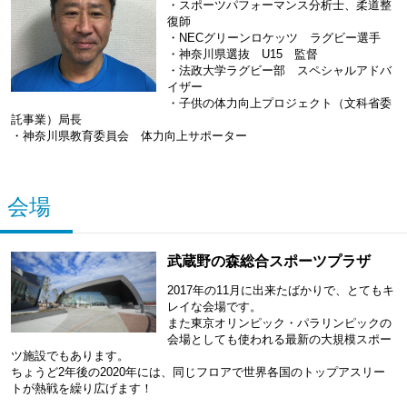
・スポーツパフォーマンス分析士、柔道整
復師
・NECグリーンロケッツ ラグビー選手
・神奈川県選抜 U15 監督
・法政大学ラグビー部 スペシャルアドバ
イザー
・子供の体力向上プロジェクト（文科省委
託事業）局長
・神奈川県教育委員会 体力向上サポーター
会場
武蔵野の森総合スポーツプラザ
2017年の11月に出来たばかりで、とてもキ
レイな会場です。
また東京オリンピック・パラリンピックの
会場としても使われる最新の大規模スポー
ツ施設でもあります。
ちょうど2年後の2020年には、同じフロアで世界各国のトップアスリー
トが熱戦を繰り広げます！