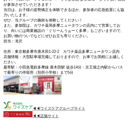
が参加させていただきます！
当日は、お子様の姿勢矯正を体験できるほか、参加者の応急処置にも協
力いたします。
ぜひ、当グループの施術を体験してください！
また、参加院は、カワチ薬局多摩ニュータウンの店内にて営業してお
り、向いには商業施設の「ぐりーんうぉーく多摩」もございますので、
お買い物のついでなどにぜひお立ち寄りください。
担当：滝沢
住所：東京都多摩市唐木田1-22-2 カワチ薬品多摩ニュータウン店内
店舗情報：大型駐車場完備しておりますので、お車でお気軽にお越しく
ださい。
最寄駅：小田急電鉄多摩線 唐木田駅 徒歩14分・京王堀之内駅からバス
で最寄りの停留所（別所小学校）まで5分
◀◀ワイズケアグループサイト
◀◀店舗サイト