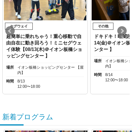
セグウェイ
その他
超簡単に乗れちゃう！重心移動で自
ドキドキ！暗闇段
由自在に動き回ろう！ミニセグウェ
14(金)＠イオン
イ体験【08/13(木)＠イオン板橋ショ
ンター 】
ッピングセンター 】
場所
イオン板橋ショ
内】
場所
イオン板橋ショッピングセンター 【屋
内】
時間
8/14
12:00〜18:00
時間
8/13
12:00〜18:00
新着プログラム