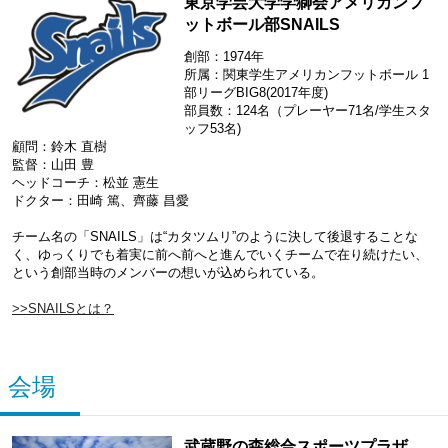
東京学芸大学学獅会アメリカンフ
ットボール部SNAILS
創部：1974年
所属：関東学生アメリカンフットボール 1
部リーグBIG8(2017年度)
部員数：124名（プレーヤー71名/学生スタ
ッフ53名)
顧問：鈴木 直樹
監督：山田 豊
ヘッドコーチ：松並 憲生
ドクター：田崎 篤、齊藤 昌愛
チーム名の「SNAILS」は“カタツムリ”のように決して後退することな
く、ゆっくりでも着実に前へ前へと進んでいくチームで在り続けたい、
という創部当時のメンバーの想いが込められている。
>>SNAILSとは？
会場
武蔵野の森総合スポーツプラザ