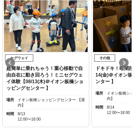
セグウェイ
その他
超簡単に乗れちゃう！重心移動で自
ドキドキ！暗闇段
由自在に動き回ろう！ミニセグウェ
14(金)＠イオン
イ体験【08/13(木)＠イオン板橋ショ
ンター 】
ッピングセンター 】
場所
イオン板橋ショ
内】
場所
イオン板橋ショッピングセンター 【屋
内】
時間
8/14
12:00〜18:00
時間
8/13
12:00〜18:00