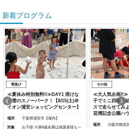
新着プログラム
雪遊び
その他
≪夏休み特別無料!!≫DAY1 溶けな
≪大人気企画‼︎
い雪のスノーパーク！【8/15(土)＠
子でミニ四駆を
イオン浦安ショッピングセンター】
スで走らせてみよう
花博記念公園ハ
場所
千葉県浦安市【屋内】
場所
大阪市鶴見
対象
お子様 ※満4歳未満は保護者様も一