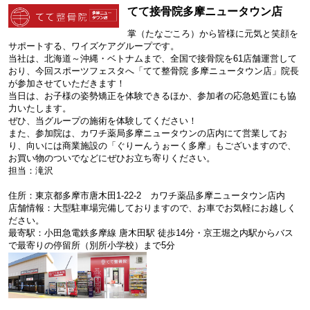
てて接骨院多摩ニュータウン店
掌（たなごころ）から皆様に元気と笑顔を
サポートする、ワイズケアグループです。
当社は、北海道～沖縄・ベトナムまで、全国で接骨院を61店舗運営して
おり、今回スポーツフェスタへ「てて整骨院 多摩ニュータウン店」院長
が参加させていただきます！
当日は、お子様の姿勢矯正を体験できるほか、参加者の応急処置にも協
力いたします。
ぜひ、当グループの施術を体験してください！
また、参加院は、カワチ薬局多摩ニュータウンの店内にて営業してお
り、向いには商業施設の「ぐりーんうぉーく多摩」もございますので、
お買い物のついでなどにぜひお立ち寄りください。
担当：滝沢
住所：東京都多摩市唐木田1-22-2 カワチ薬品多摩ニュータウン店内
店舗情報：大型駐車場完備しておりますので、お車でお気軽にお越しく
ださい。
最寄駅：小田急電鉄多摩線 唐木田駅 徒歩14分・京王堀之内駅からバス
で最寄りの停留所（別所小学校）まで5分