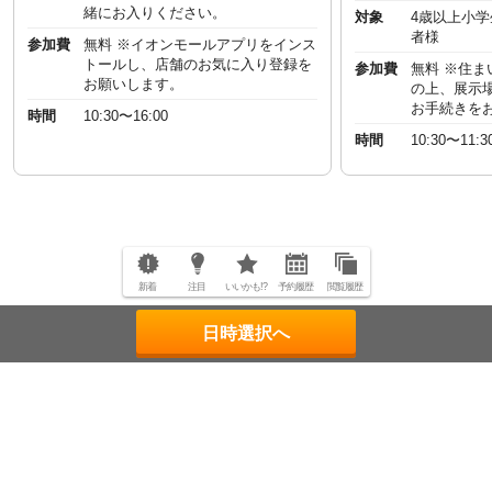
緒にお入りください。
対象
4歳以上小
者様
参加費
無料 ※イオンモールアプリをインス
トールし、店舗のお気に入り登録を
参加費
無料 ※住
お願いします。
の上、展示
お手続きを
時間
10:30〜16:00
時間
10:30〜11:3
新着
注目
いいかも!?
予約履歴
閲覧履歴
日時選択へ
ページトップへ
"一回のお客様を、一生のお客様に。"