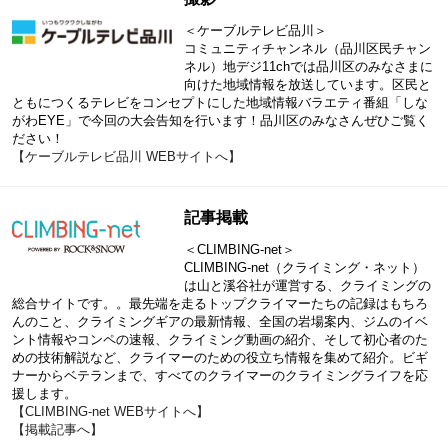
＜ケーブルテレビ品川＞
コミュニティチャンネル（品川区民チャン
ネル）地デジ11chでは品川区のみなさまに
向けた地域情報を放送しています。区民と
ともにつくるテレビをコンセプトにした地域情報バラエティ番組「しな
がわEYE」で今回の大会告知を行います！品川区のみなさんぜひご覧く
ださい！
【ケーブルテレビ品川 WEBサイトへ】
記事掲載
＜CLIMBING-net＞
CLIMBING-net（クライミング・ネット）
は山と溪谷社が運営する、クライミングの
総合サイトです。。最先端を走るトップクライマーたちの記録はもちろ
んのこと、クライミングギアの最新情報、全国の岩場案内、ジムのイベ
ント情報やコンペの速報、クライミング動画の紹介、そして初心者のた
めの技術解説など、クライマーのための役立ち情報を集めて紹介。ビギ
ナーからベテランまで、すべてのクライマーのクライミングライフを応
援します。
【CLIMBING-net WEBサイトへ】
【掲載記事へ】