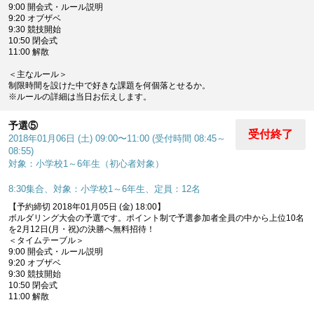
9:00 開会式・ルール説明
9:20 オブザベ
9:30 競技開始
10:50 閉会式
11:00 解散
＜主なルール＞
制限時間を設けた中で好きな課題を何個落とせるか。
※ルールの詳細は当日お伝えします。
予選⑤
受付終了
2018年01月06日 (土) 09:00〜11:00 (受付時間 08:45～
08:55)
対象：小学校1～6年生（初心者対象）
8:30集合、対象：小学校1～6年生、定員：12名
【予約締切 2018年01月05日 (金) 18:00】
ボルダリング大会の予選です。ポイント制で予選参加者全員の中から上位10名
を2月12日(月・祝)の決勝へ無料招待！
＜タイムテーブル＞
9:00 開会式・ルール説明
9:20 オブザベ
9:30 競技開始
10:50 閉会式
11:00 解散