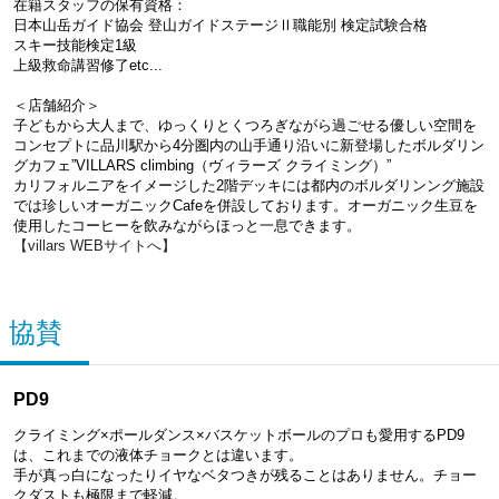
在籍スタッフの保有資格：
日本山岳ガイド協会 登山ガイドステージⅡ職能別 検定試験合格
スキー技能検定1級
上級救命講習修了etc...
＜店舗紹介＞
子どもから大人まで、ゆっくりとくつろぎながら過ごせる優しい空間を
コンセプトに品川駅から4分圏内の山手通り沿いに新登場したボルダリン
グカフェ”VILLARS climbing（ヴィラーズ クライミング）”
カリフォルニアをイメージした2階デッキには都内のボルダリンング施設
では珍しいオーガニックCafeを併設しております。オーガニック生豆を
使用したコーヒーを飲みながらほっと一息できます。
【villars WEBサイトへ】
協賛
PD9
クライミング×ポールダンス×バスケットボールのプロも愛用するPD9
は、これまでの液体チョークとは違います。
手が真っ白になったりイヤなベタつきが残ることはありません。チョー
クダストも極限まで軽減。