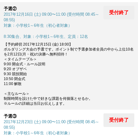
予選②
受付終了
2017年12月16日 (土) 09:00〜11:00 (受付時間 08:45～
08:55)
対象：小学校1～6年生（初心者対象）
8:30集合、対象：小学校1～6年生、定員：12名
【予約締切 2017年12月15日 (金) 18:00】
ボルダリング大会の予選です。ポイント制で予選参加者全員の中から上位10名
を2月12日(月・祝)の決勝へ無料招待！
＜タイムテーブル＞
9:00 開会式・ルール説明
9:20 オブザベ
9:30 競技開始
10:50 閉会式
11:00 解散
＜主なルール＞
制限時間を設けた中で好きな課題を何個落とせるか。
※ルールの詳細は当日お伝えします。
予選③
受付終了
2017年12月23日 (土) 09:00〜11:00 (受付時間 08:45～
08:55)
対象：小学校1～6年生（初心者対象）