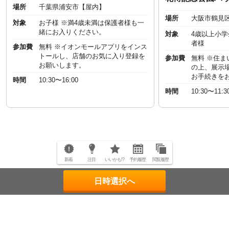
場所
千葉県浦安市【屋内】
場所
大阪市鶴見
対象
お子様 ※満4歳未満は保護者様も一
緒にお入りください。
対象
4歳以上小
者様
参加費
無料 ※イオンモールアプリをインス
トールし、店舗のお気に入り登録を
参加費
無料 ※住
お願いします。
の上、展示
お手続きを
時間
10:30〜16:00
時間
10:30〜11:3
新着
注目
いいかも!?
予約履歴
閲覧履歴
日時選択へ
ページトップへ