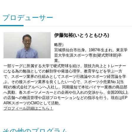
プロデューサー
伊藤知裕(いとうともひろ)
略歴）
宮城県仙台市出身。1987年生まれ。東京学
芸大学生涯スポーツ専攻(硬式野球部)卒
業。
一部リーグに所属する大学で硬式野球を続け、競技力向上とトレーナー
になる為の勉強としての解剖学や発達心理学、教育学などを学ぶ一方
で、スポーツ業界の仕組みとしてスポーツ行政論やスポーツ経営論を学
ぶ。その後スポーツ業界を良くしたい一心で、スポーツ小売業No.1(当
時)の株式会社アルペンへ入社し、同期最短で本社バイヤー業務の商品部
へ異動、各スポーツメーカーとの企画や仕入れの交渉から、全国200以上
の店舗への物流管理や店頭プロモーションなどの指示を行う。現在はEP
ARKスポーツのCMOとして活動。
プロフィール詳細はこちら！
その他のプログラム