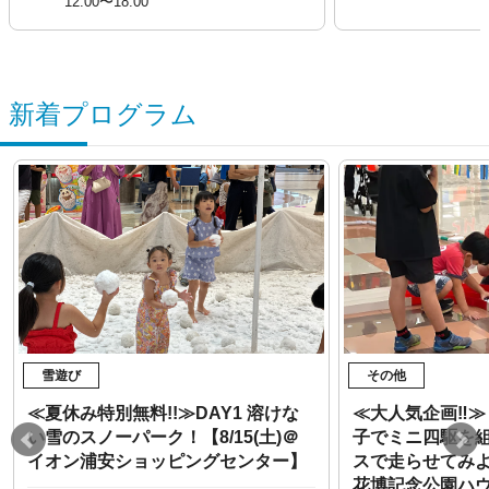
12:00〜18:00
新着プログラム
雪遊び
その他
≪夏休み特別無料!!≫DAY1 溶けな
≪大人気企画‼︎
い雪のスノーパーク！【8/15(土)＠
子でミニ四駆を
イオン浦安ショッピングセンター】
スで走らせてみよう
花博記念公園ハ