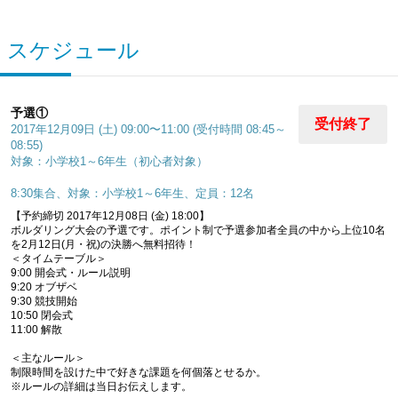
スケジュール
予選①
受付終了
2017年12月09日 (土) 09:00〜11:00 (受付時間 08:45～
08:55)
対象：小学校1～6年生（初心者対象）
8:30集合、対象：小学校1～6年生、定員：12名
【予約締切 2017年12月08日 (金) 18:00】
ボルダリング大会の予選です。ポイント制で予選参加者全員の中から上位10名
を2月12日(月・祝)の決勝へ無料招待！
＜タイムテーブル＞
9:00 開会式・ルール説明
9:20 オブザベ
9:30 競技開始
10:50 閉会式
11:00 解散
＜主なルール＞
制限時間を設けた中で好きな課題を何個落とせるか。
※ルールの詳細は当日お伝えします。