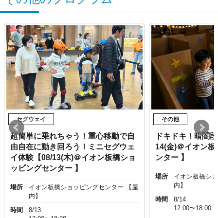
セグウェイ
その他
超簡単に乗れちゃう！重心移動で自
ドキドキ！暗闇段
由自在に動き回ろう！ミニセグウェ
14(金)＠イオン
イ体験【08/13(木)＠イオン板橋ショ
ンター 】
ッピングセンター 】
場所
イオン板橋ショ
内】
場所
イオン板橋ショッピングセンター 【屋
内】
時間
8/14
12:00〜18:00
時間
8/13