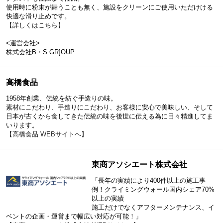
使用時に粉末が舞うことも無く、施設をクリーンにご使用いただけける
快適な滑り止めです。
【詳しくはこちら】
<運営会社>
株式会社B・S GR]OUP
高橋食品
1958年創業、伝統を紡ぐ手造りの味。
素材にこだわり、手造りにこだわり、お客様に安心で美味しい、そして
日本が古くから食してきた伝統の味を後世に伝える為に日々精進してま
いります。
【高橋食品 WEBサイトへ】
東商アソシエート株式会社
「長年の実績により400件以上の施工事
例！クライミングウォール国内シェア70%
以上の実績
施工だけでなくアフターメンテナンス、イ
ベントの企画・運営まで幅広い対応が可能！」