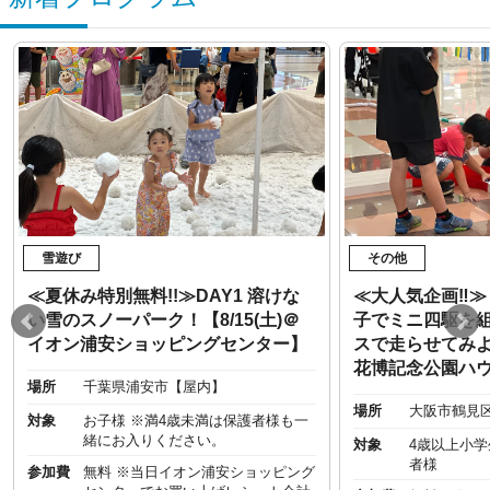
雪遊び
その他
≪夏休み特別無料!!≫DAY1 溶けな
≪大人気企画‼︎
い雪のスノーパーク！【8/15(土)＠
子でミニ四駆を
イオン浦安ショッピングセンター】
スで走らせてみよう
花博記念公園ハ
場所
千葉県浦安市【屋内】
場所
大阪市鶴見
対象
お子様 ※満4歳未満は保護者様も一
緒にお入りください。
対象
4歳以上小
者様
参加費
無料 ※当日イオン浦安ショッピング