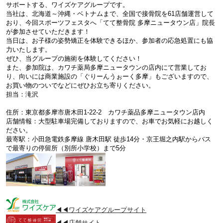
サポートする、ワイズケアグループです。
当社は、北海道～沖縄・ベトナムまで、全国で接骨院を61店舗運営して
おり、今回スポーツフェスタへ「てて整骨院 多摩ニュータウン店」院長
が参加させていただきます！
当日は、お子様の姿勢矯正を体験できるほか、参加者の応急処置にも協
力いたします。
ぜひ、当グループの施術を体験してください！
また、参加院は、カワチ薬局多摩ニュータウンの店内にて営業してお
り、向いには商業施設の「ぐりーんうぉーく多摩」もございますので、
お買い物のついでなどにぜひお立ち寄りください。
担当：滝沢
住所：東京都多摩市唐木田1-22-2 カワチ薬品多摩ニュータウン店内
店舗情報：大型駐車場完備しておりますので、お車でお気軽にお越しく
ださい。
最寄駅：小田急電鉄多摩線 唐木田駅 徒歩14分・京王堀之内駅からバス
で最寄りの停留所（別所小学校）まで5分
◀◀ワイズケアグループサイト
◀◀店舗サイト