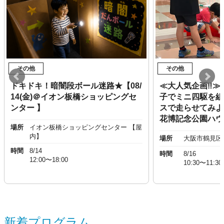
その他
その他
ドキドキ！暗闇段ボール迷路★【08/
≪大人気企画‼︎≫
14(金)＠イオン板橋ショッピングセ
子でミニ四駆を組
ンター 】
スで走らせてみよう
花博記念公園ハウ
場所
イオン板橋ショッピングセンター 【屋
内】
場所
大阪市鶴見区
時間
8/14
時間
8/16
12:00〜18:00
10:30〜11:30
新着プログラム