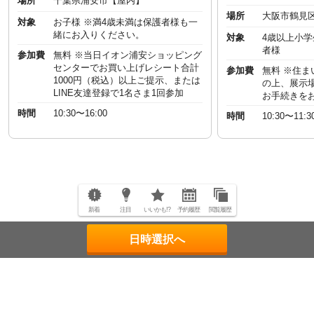
場所
千葉県浦安市【屋内】
場所
大阪市鶴見
対象
お子様 ※満4歳未満は保護者様も一
緒にお入りください。
対象
4歳以上小
者様
参加費
無料 ※当日イオン浦安ショッピング
センターでお買い上げレシート合計
参加費
無料 ※住
1000円（税込）以上ご提示、または
の上、展示
LINE友達登録で1名さま1回参加
お手続きを
時間
10:30〜16:00
時間
10:30〜11:3
新着
注目
いいかも!?
予約履歴
閲覧履歴
日時選択へ
ページトップへ