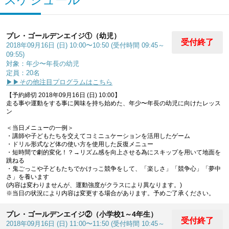
プレ・ゴールデンエイジ①（幼児）
受付終了
2018年09月16日 (日) 10:00〜10:50 (受付時間 09:45～
09:55)
対象：年少〜年長の幼児
定員：20名
▶▶その他注目プログラムはこちら
【予約締切 2018年09月16日 (日) 10:00】
走る事や運動をする事に興味を持ち始めた、年少〜年長の幼児に向けたレッス
ン
＜当日メニューの一例＞
・講師や子どもたちを交えてコミニュケーションを活用したゲーム
・ドリル形式など体の使い方を使用した反復メニュー
・短時間で劇的変化！？→リズム感を向上させる為にスキップを用いて地面を
跳ねる
・鬼ごっこや子どもたちでかけっこ競争をして、「楽しさ」「競争心」「夢中
さ」を養います
(内容は変わりませんが、運動強度がクラスにより異なります。)
※当日の状況により内容は変更する場合があります。予めご了承ください。
プレ・ゴールデンエイジ②（小学校1～4年生）
受付終了
2018年09月16日 (日) 11:00〜11:50 (受付時間 10:45～