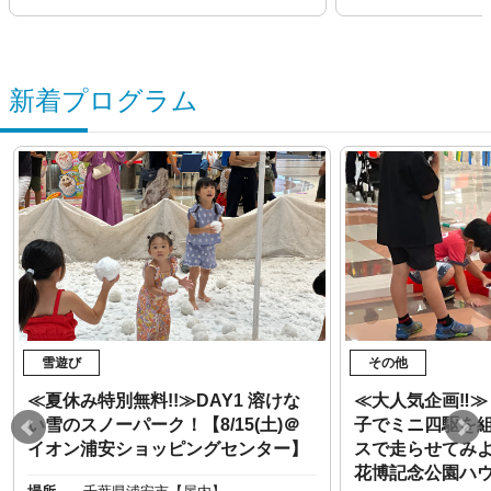
新着プログラム
雪遊び
その他
≪夏休み特別無料!!≫DAY1 溶けな
≪大人気企画‼︎
い雪のスノーパーク！【8/15(土)＠
子でミニ四駆を
イオン浦安ショッピングセンター】
スで走らせてみよう
花博記念公園ハ