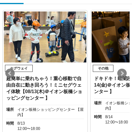
セグウェイ
その他
超簡単に乗れちゃう！重心移動で自
ドキドキ！暗闇段
由自在に動き回ろう！ミニセグウェ
14(金)＠イオン
イ体験【08/13(木)＠イオン板橋ショ
ンター 】
ッピングセンター 】
場所
イオン板橋ショ
内】
場所
イオン板橋ショッピングセンター 【屋
内】
時間
8/14
12:00〜18:00
時間
8/13
12:00〜18:00