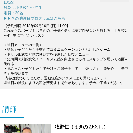
10:55)
対象：小学校1～4年生
定員：20名
▶▶その他注目プログラムはこちら
【予約締切 2018年09月16日 (日) 11:00】
これからスポーツをお考えのお子様や走りに安定性がないと感じる、小学校1
～4年生に向けたレッスン
＜当日メニューの一例＞
・講師や子どもたちを交えてコミニュケーションを活用したゲーム
・ドリル形式など体の使い方を使用した反復メニュー
・短時間で劇的変化！？→リズム感を向上させる為にスキップを用いて地面を
跳ねる
・鬼ごっこや子どもたちでかけっこ競争をして、「楽しさ」「競争心」「夢中
さ」を養います
(内容は変わりませんが、運動強度がクラスにより異なります。)
※当日の状況により内容は変更する場合があります。予めご了承ください。
講師
牧野仁（まきの ひとし）