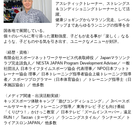
アスレティックトレーナー、ストレングス
＆コンディショニングトレーナーとして活
躍。
健康ジョギングからマラソン完走、レベル
アップまであらゆるランニングの指導を全
国各地で展開している。
個々のレベルに寄り添った運動強度、子どもが走る事が「楽しく」なる
ような、子どものやる気を引き出す、ユニークなメニューが好評。
〈経歴・資格〉
有限会社スポーツネットワークサービス代表取締役 ／ Japanマラソンク
ラブ完走請負人／ NESTA JAPAN Program Development Adviser／ 一般
社団法人 日本ライフタイムスポーツ協会 代表理事／ NPO日本フットト
レーナー協会 理事／ 日本トレーニング指導者協会上級トレーニング指導
者／ スポーツプログラマー（日本体育協会）／ トレーニング指導士（日
本施設協会）／ 他多数
〈メディア関連・出演活動実績〉
キッズスポーツ体験キャンプ「遊びコンディショニング」／ Jrベースボ
ールサマーキャンプ トレーニング指導／ 東海テレビ 子ども向け番組
「くりびつ！」かけっこ教室 ／ 日本テレビ「ズームインスーパー」遠足
RUN！／ Tarzan（ターザン）／ ランニングスタイル／ ランナーズ／ ト
ライアスロンJAPAN／ 他多数