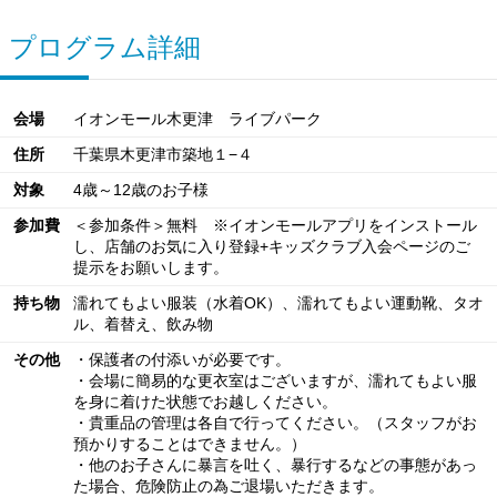
プログラム詳細
会場
イオンモール木更津 ライブパーク
住所
千葉県木更津市築地１−４
対象
4歳～12歳のお子様
参加費
＜参加条件＞無料 ※イオンモールアプリをインストール
し、店舗のお気に入り登録+キッズクラブ入会ページのご
提示をお願いします。
持ち物
濡れてもよい服装（水着OK）、濡れてもよい運動靴、タオ
ル、着替え、飲み物
その他
・保護者の付添いが必要です。
・会場に簡易的な更衣室はございますが、濡れてもよい服
を身に着けた状態でお越しください。
・貴重品の管理は各自で行ってください。（スタッフがお
預かりすることはできません。）
・他のお子さんに暴言を吐く、暴行するなどの事態があっ
た場合、危険防止の為ご退場いただきます。