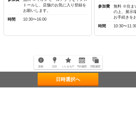
トールし、店舗のお気に入り登録を
参加費
無料 ※住
お願いします。
の上、展示
お手続きを
時間
10:30〜16:00
時間
10:30〜11:3
新着
注目
いいかも!?
予約履歴
閲覧履歴
日時選択へ
ページトップへ
"一回のお客様を、一生のお客様に。"
© 2001
- 2026 MELOS Sports, Inc.