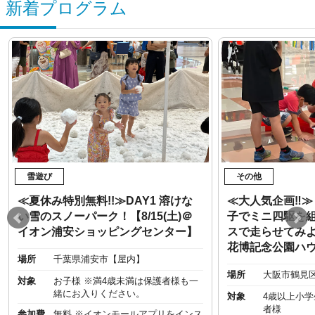
新着プログラム
雪遊び
その他
≪夏休み特別無料!!≫DAY1 溶けな
≪大人気企画‼︎
い雪のスノーパーク！【8/15(土)＠
子でミニ四駆を
イオン浦安ショッピングセンター】
スで走らせてみよう
花博記念公園ハ
場所
千葉県浦安市【屋内】
場所
大阪市鶴見
対象
お子様 ※満4歳未満は保護者様も一
緒にお入りください。
対象
4歳以上小
者様
参加費
無料 ※イオンモールアプリをインス