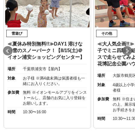
雪遊び
その他
≪夏休み特別無料!!≫DAY1 溶けな
≪大人気企画‼︎
い雪のスノーパーク！【8/15(土)＠
子でミニ四駆を
イオン浦安ショッピングセンター】
スで走らせてみよう
花博記念公園ハ
場所
千葉県浦安市【屋内】
場所
大阪市鶴見
対象
お子様 ※満4歳未満は保護者様も一
緒にお入りください。
対象
4歳以上小
者様
参加費
無料 ※イオンモールアプリをインス
トールし、店舗のお気に入り登録を
参加費
無料 ※住
お願いします。
の上、展示
お手続きを
時間
10:30〜16:00
時間
10:30〜11:3