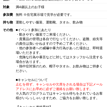
対象
満4歳以上のお子様
参加費
無料 ※住宅展示場で見学が必要です。
持ち物
運動しやすい服装、運動靴、タオル、飲み物
その他
■イベント参加にあたり
・動きやすい服装でご来場ください。
・貴重品の管理は各自で行なってください。盗難、紛失等
の責任は負いかねますので予めご了承ください。
・他の参加者への威嚇や暴力行為があった場合は、即時退
場いただきます。
・危険な行為や暴言などに対してはスタッフから注意する
場合があります。
・熱中症対策のため、帽子やタオル、お飲み物はご持参く
ださい。
■キャンセルについて
止むを得ず、キャンセルや欠席をされる場合は下記メール
アドレスにお早めに必ずご連絡をお願い致します。
※人気のプログラムではキャンセル待ちをされているお客
様がいらっしゃいますため、ご協力をお願い致します。