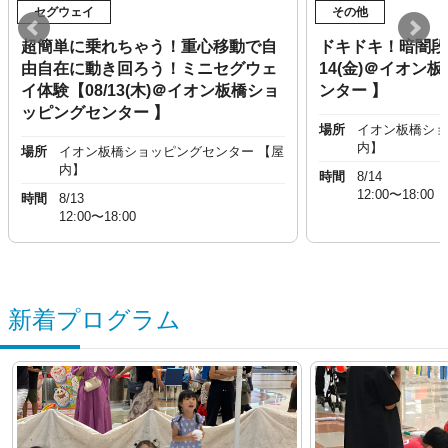
セグウェイ
その他
超簡単に乗れちゃう！重心移動で自
ドキドキ！暗闇段
由自在に動き回ろう！ミニセグウェ
14(金)＠イオン
イ体験【08/13(木)＠イオン板橋ショ
ンター 】
ッピングセンター 】
場所
イオン板橋ショ
内】
場所
イオン板橋ショッピングセンター 【屋
内】
時間
8/14
12:00〜18:00
時間
8/13
12:00〜18:00
新着プログラム