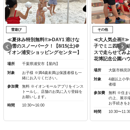
雪遊び
その他
≪夏休み特別無料!!≫DAY1 溶けな
≪大人気企画‼︎
い雪のスノーパーク！【8/15(土)＠
子でミニ四駆を
イオン浦安ショッピングセンター】
スで走らせてみよう
花博記念公園ハ
場所
千葉県浦安市【屋内】
場所
大阪市鶴見
対象
お子様 ※満4歳未満は保護者様も一
緒にお入りください。
対象
4歳以上小
者様
参加費
無料 ※イオンモールアプリをインス
トールし、店舗のお気に入り登録を
参加費
無料 ※住
お願いします。
の上、展示
お手続きを
時間
10:30〜16:00
時間
10:30〜11:3