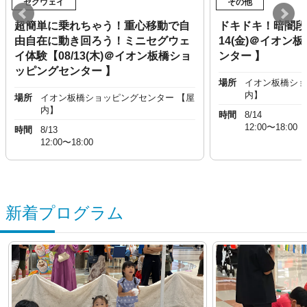
セグウェイ
その他
超簡単に乗れちゃう！重心移動で自
ドキドキ！暗闇段
由自在に動き回ろう！ミニセグウェ
14(金)＠イオン
イ体験【08/13(木)＠イオン板橋ショ
ンター 】
ッピングセンター 】
場所
イオン板橋ショ
内】
場所
イオン板橋ショッピングセンター 【屋
内】
時間
8/14
12:00〜18:00
時間
8/13
12:00〜18:00
新着プログラム