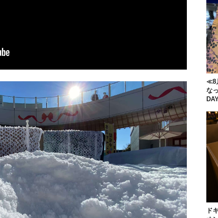
≪8
な
DA
ドキ