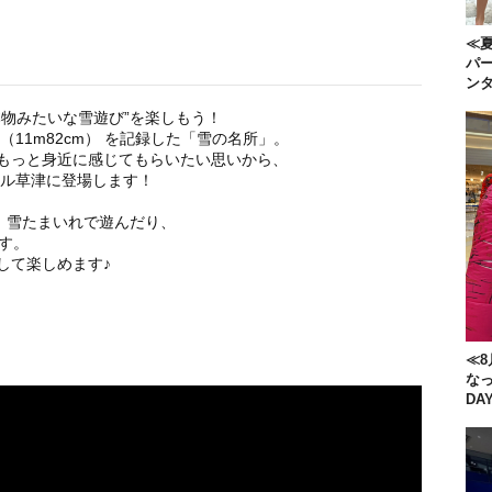
≪夏
パー
ン
物みたいな雪遊び”を楽しもう！
11m82cm） を記録した「雪の名所」。
もっと身近に感じてもらいたい思いから、
ール草津に登場します！
、雪たまいれで遊んだり、
す。
して楽しめます♪
≪8
な
DA