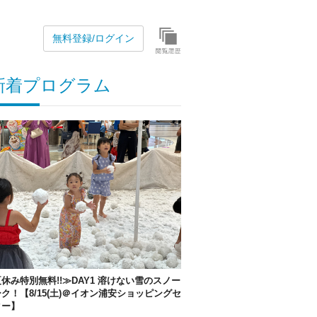
無料登録/ログイン
新着プログラム
休み特別無料!!≫DAY1 溶けない雪のスノー
ク！【8/15(土)＠イオン浦安ショッピングセ
ター】