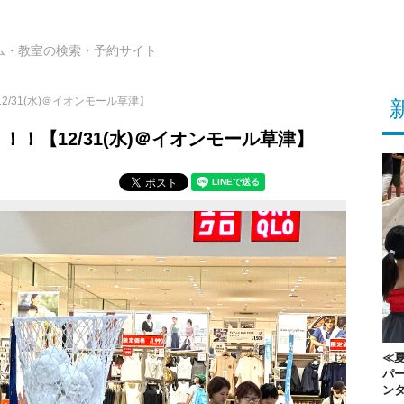
ム・教室の検索・予約サイト
/31(水)＠イオンモール草津】
！【12/31(水)＠イオンモール草津】
≪夏
パー
ン