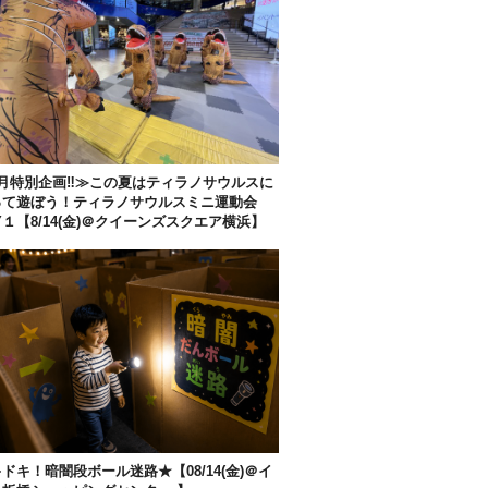
月特別企画‼︎≫この夏はティラノサウルスに
って遊ぼう！ティラノサウルスミニ運動会
Y１【8/14(金)＠クイーンズスクエア横浜】
ドキ！暗闇段ボール迷路★【08/14(金)＠イ