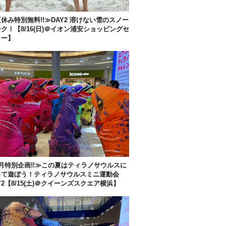
休み特別無料!!≫DAY2 溶けない雪のスノー
ク！【8/16(日)＠イオン浦安ショッピングセ
ター】
月特別企画‼︎≫この夏はティラノサウルスに
って遊ぼう！ティラノサウルスミニ運動会
Y2【8/15(土)＠クイーンズスクエア横浜】