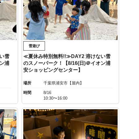
雪遊び
ない雪
≪夏休み特別無料!!≫DAY2 溶けない雪
オン浦
のスノーパーク！【8/16(日)＠イオン浦
安ショッピングセンター】
場所
千葉県浦安市【屋内】
時間
8/16
10:30〜16:00