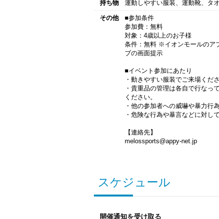
持ち物
運動しやすい服装、運動靴、タ
その他
■参加条件
参加費：無料
対象：4歳以上のお子様
条件：無料 ※イオンモールのア
ブの画面提示
■イベント参加にあたり
・動きやすい服装でご来場くだ
・貴重品の管理は各自で行なっ
ください。
・他の参加者への威嚇や暴力行
・危険な行為や暴言などに対し
【連絡先】
melossports@appy-net.jp
スケジュール
開催通知を受け取る