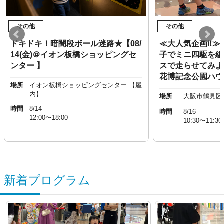
その他
その他
ドキドキ！暗闇段ボール迷路★【08/
≪大人気企画‼︎≫
14(金)＠イオン板橋ショッピングセ
子でミニ四駆を組
ンター 】
スで走らせてみよう
花博記念公園ハウ
場所
イオン板橋ショッピングセンター 【屋
内】
場所
大阪市鶴見区
時間
8/14
時間
8/16
12:00〜18:00
10:30〜11:30
新着プログラム