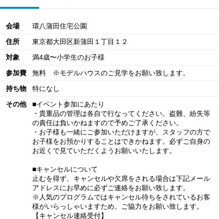
会場
環八蒲田住宅公園
住所
東京都大田区新蒲田１丁目１２
対象
満4歳〜小学生のお子様
参加費
無料 ※モデルハウスのご見学をお願い致します。
持ち物
特になし
その他
■イベント参加にあたり
・貴重品の管理は各自で行なってください。盗難、紛失等
の責任は負いかねますので予めご了承ください。
・お子様も一緒にご参加いただけますが、スタッフの方で
お子様をお預かりすることはできかねます。必ずご自身の
お近くで見ていただくようお願いいたします。
■キャンセルについて
止むを得ず、キャンセルや欠席をされる場合は下記メール
アドレスにお早めに必ずご連絡をお願い致します。
※人気のプログラムではキャンセル待ちをされているお客
様がいらっしゃいますため、ご協力をお願い致します。
【キャンセル連絡受付】