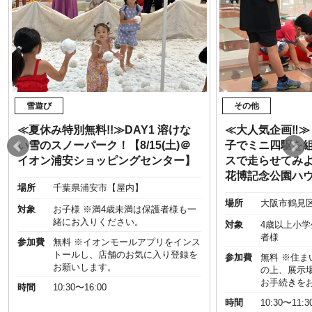
雪遊び
その他
≪夏休み特別無料!!≫DAY1 溶けな
≪大人気企画‼︎
い雪のスノーパーク！【8/15(土)＠
子でミニ四駆を
イオン浦安ショッピングセンター】
スで走らせてみよう
花博記念公園ハ
場所
千葉県浦安市【屋内】
場所
大阪市鶴見
対象
お子様 ※満4歳未満は保護者様も一
緒にお入りください。
対象
4歳以上小
者様
参加費
無料 ※イオンモールアプリをインス
トールし、店舗のお気に入り登録を
参加費
無料 ※住
お願いします。
の上、展示
お手続きを
時間
10:30〜16:00
時間
10:30〜11:3