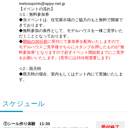
melossports@appy-net.jp
【イベントの流れ】
☆1：無料参加券
◆当イベントは、住宅展示場のご協力のもと無料で開催で
きております。
◆無料参加の条件として、モデルハウスを一棟ご見学いた
だくこととなっております。
◆
開始の30分前
に受付にて参加券を配布いたしますので、
モデルハウスご見学後そちらにスタンプを押したものが“無
料参加券”となりますので必ずイベント開始前までにご見学
をお願いいたします。(見学には15分程度要します)
☆2：雨天時
◆雨天時の場合、室内もしくはテント内にて実施いたしま
す。
スケジュール
①シール作り体験 11:30
受付終了