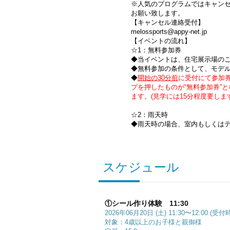
※人気のプログラムではキャン
お願い致します。
【キャンセル連絡受付】
melossports@appy-net.jp
【イベントの流れ】
☆1：無料参加券
◆当イベントは、住宅展示場の
◆無料参加の条件として、モデ
◆
開始の30分前
に受付にて参加
プを押したものが“無料参加券”
ます。(見学には15分程度要します
☆2：雨天時
◆雨天時の場合、室内もしくは
スケジュール
①シール作り体験 11:30
2026年06月20日 (土) 11:30〜12:00 (受付時
対象：4歳以上のお子様と親御様