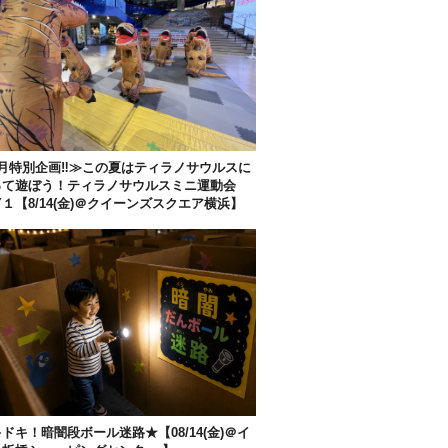
月特別企画‼︎≫この夏はティラノサウルスに
って遊ぼう！ティラノサウルスミニ運動会
Y１【8/14(金)＠クイーンズスクエア横浜】
ドキ！暗闇段ボール迷路★【08/14(金)＠イ