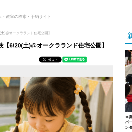
ム・教室の検索・予約サイト
0(土)@オークラランド住宅公園】
験【6/20(土)@オークラランド住宅公園】
≪夏
パー
ン