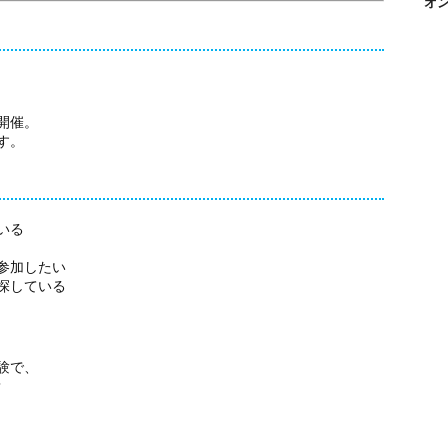
オ
開催。
す。
いる
参加したい
探している
験で、
？