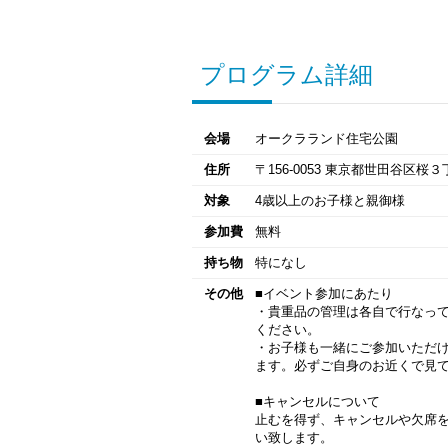
プログラム詳細
会場
オークラランド住宅公園
住所
〒156-0053 東京都世田谷区桜
対象
4歳以上のお子様と親御様
参加費
無料
持ち物
特になし
その他
■イベント参加にあたり
・貴重品の管理は各自で行なっ
ください。
・お子様も一緒にご参加いただ
ます。必ずご自身のお近くで見
■キャンセルについて
止むを得ず、キャンセルや欠席
い致します。