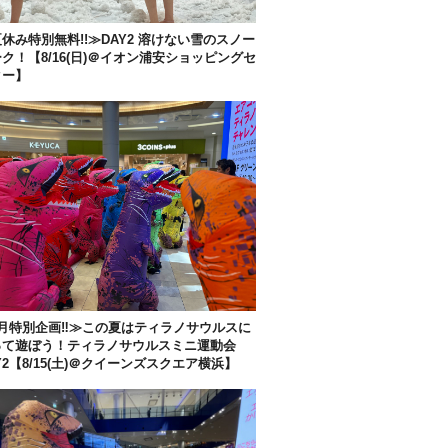
休み特別無料!!≫DAY2 溶けない雪のスノー
ク！【8/16(日)＠イオン浦安ショッピングセ
ター】
月特別企画‼︎≫この夏はティラノサウルスに
って遊ぼう！ティラノサウルスミニ運動会
Y2【8/15(土)＠クイーンズスクエア横浜】