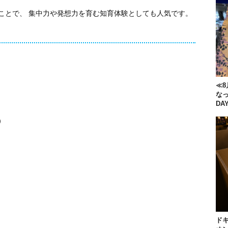
ことで、 集中力や発想力を育む知育体験としても人気です。
≪8
な
DA
催）
ドキ