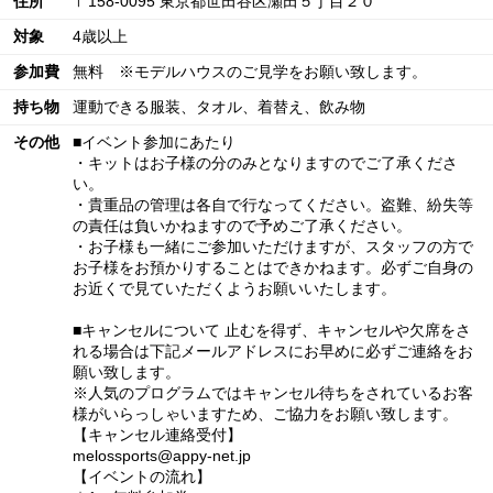
住所
〒158-0095 東京都世田谷区瀬田５丁目２０
対象
4歳以上
参加費
無料 ※モデルハウスのご見学をお願い致します。
持ち物
運動できる服装、タオル、着替え、飲み物
その他
■イベント参加にあたり
・キットはお子様の分のみとなりますのでご了承くださ
い。
・貴重品の管理は各自で行なってください。盗難、紛失等
の責任は負いかねますので予めご了承ください。
・お子様も一緒にご参加いただけますが、スタッフの方で
お子様をお預かりすることはできかねます。必ずご自身の
お近くで見ていただくようお願いいたします。
■キャンセルについて 止むを得ず、キャンセルや欠席をさ
れる場合は下記メールアドレスにお早めに必ずご連絡をお
願い致します。
※人気のプログラムではキャンセル待ちをされているお客
様がいらっしゃいますため、ご協力をお願い致します。
【キャンセル連絡受付】
melossports@appy-net.jp
【イベントの流れ】