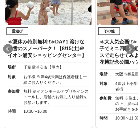
雪遊び
その他
≪夏休み特別無料!!≫DAY1 溶けな
≪大人気企画‼︎
い雪のスノーパーク！【8/15(土)＠
子でミニ四駆を
イオン浦安ショッピングセンター】
スで走らせてみよう
花博記念公園ハ
場所
千葉県浦安市【屋内】
場所
大阪市鶴見
対象
お子様 ※満4歳未満は保護者様も一
緒にお入りください。
対象
4歳以上小
者様
参加費
無料 ※イオンモールアプリをインス
トールし、店舗のお気に入り登録を
参加費
無料 ※住
お願いします。
の上、展示
お手続きを
時間
10:30〜16:00
時間
10:30〜11:3