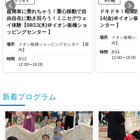
セグウェイ
その他
超簡単に乗れちゃう！重心移動で自
ドキドキ！暗闇段
由自在に動き回ろう！ミニセグウェ
14(金)＠イオン
イ体験【08/13(木)＠イオン板橋ショ
ンター 】
ッピングセンター 】
場所
イオン板橋ショ
内】
場所
イオン板橋ショッピングセンター 【屋
内】
時間
8/14
12:00〜18:00
時間
8/13
12:00〜18:00
新着プログラム