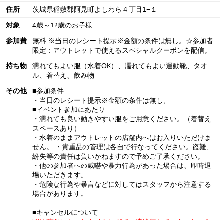
住所
茨城県稲敷郡阿見町よしわら４丁目1−１
対象
4歳～12歳のお子様
参加費
無料 ※当日のレシート提示※金額の条件は無し。☆参加者
限定：アウトレットで使えるスペシャルクーポンを配信。
持ち物
濡れてもよい服（水着OK）、濡れてもよい運動靴、タオ
ル、着替え、飲み物
その他
■参加条件
・当日のレシート提示※金額の条件は無し。
■イベント参加にあたり
・濡れても良い動きやすい服をご用意ください。（着替え
スペースあり）
・水着のままアウトレットの店舗内へはお入りいただけま
せん。 ・貴重品の管理は各自で行なってください。盗難、
紛失等の責任は負いかねますので予めご了承ください。
・他の参加者への威嚇や暴力行為があった場合は、即時退
場いただきます。
・危険な行為や暴言などに対してはスタッフから注意する
場合があります。
■キャンセルについて