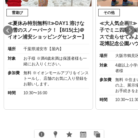
雪遊び
その他
≪夏休み特別無料!!≫DAY1 溶けな
≪大人気企画‼︎
い雪のスノーパーク！【8/15(土)＠
子でミニ四駆を
イオン浦安ショッピングセンター】
スで走らせてみよう
花博記念公園ハ
場所
千葉県浦安市【屋内】
場所
大阪市鶴見
対象
お子様 ※満4歳未満は保護者様も一
緒にお入りください。
対象
4歳以上小
者様
参加費
無料 ※イオンモールアプリをインス
トールし、店舗のお気に入り登録を
参加費
無料 ※住
お願いします。
の上、展示
お手続きを
時間
10:30〜16:00
時間
10:30〜11:3