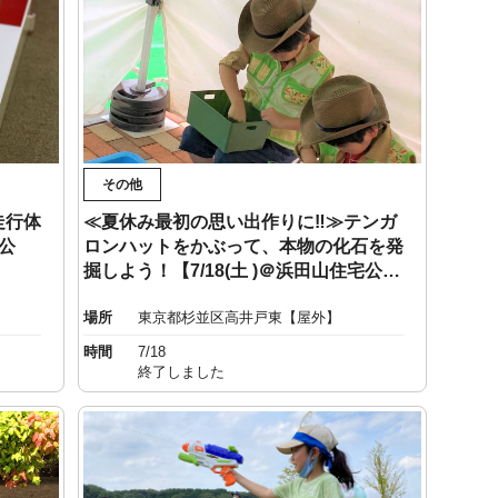
その他
走行体
≪夏休み最初の思い出作りに‼≫テンガ
宅公
ロンハットをかぶって、本物の化石を発
掘しよう！【7/18(土 )＠浜田山住宅公
園】
場所
東京都杉並区高井戸東【屋外】
時間
7/18
終了しました