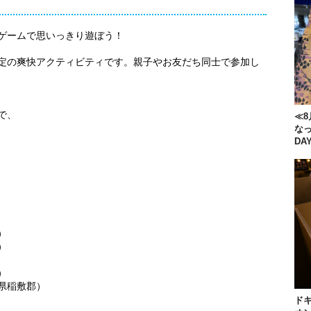
ゲームで思いっきり遊ぼう！
定の爽快アクティビティです。親子やお友だち同士で参加し
で、
≪8
な
DA
）
）
）
県稲敷郡）
ドキ