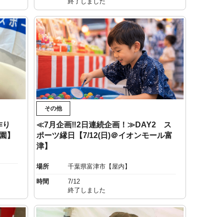
終了しました
その他
作り
≪7月企画‼︎2日連続企画！≫DAY2 ス
公園】
ポーツ縁日【7/12(日)＠イオンモール富
津】
場所
千葉県富津市【屋内】
時間
7/12
終了しました