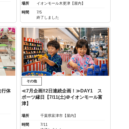
場所
イオンモール木更津【屋内】
時間
7/5
終了しました
その他
走行体
≪7月企画‼︎2日連続企画！≫DAY1 ス
ポーツ縁日【7/11(土)＠イオンモール富
津】
場所
千葉県富津市【屋内】
時間
7/11