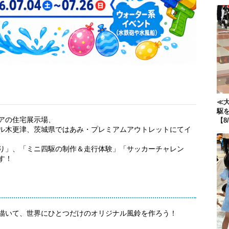
≪大
駆
アの住宅展示場、
【8
ル木更津、茨城県ではあみ・プレミアムアウトレットにてイ
り」、「ミニ四駆の制作＆走行体験」「サッカーチャレン
す！
描いて、世界にひとつだけのオリジナル風鈴を作ろう！