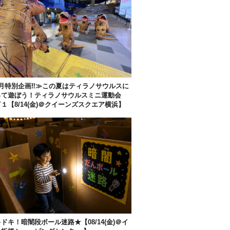
月特別企画‼︎≫この夏はティラノサウルスに
って遊ぼう！ティラノサウルスミニ運動会
Y１【8/14(金)＠クイーンズスクエア横浜】
ドキ！暗闇段ボール迷路★【08/14(金)＠イ