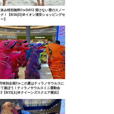
休み特別無料!!≫DAY2 溶けない雪のスノー
ク！【8/16(日)＠イオン浦安ショッピングセ
ター】
月特別企画‼︎≫この夏はティラノサウルスに
って遊ぼう！ティラノサウルスミニ運動会
Y2【8/15(土)＠クイーンズスクエア横浜】