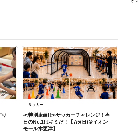
オ
サッカー
作り
≪特別企画!!≫サッカーチャレンジ！今
日のNo.1はキミだ！【7/5(日)＠イオン
モール木更津】