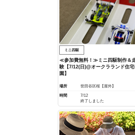
ミニ四駆
≪参加費無料！≫ミニ四駆制作＆
験【7/12(日)@オークラランド住
園】
場所
世田谷区桜【屋外】
時間
7/12
終了しました