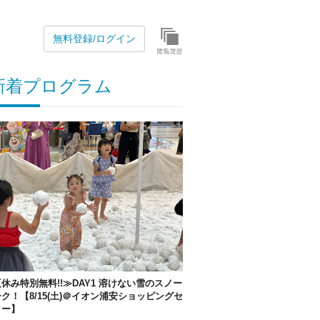
無料登録/ログイン
新着プログラム
休み特別無料!!≫DAY1 溶けない雪のスノー
ク！【8/15(土)＠イオン浦安ショッピングセ
ター】