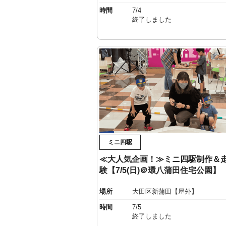
時間
7/4
終了しました
ミニ四駆
≪大人気企画！≫ミニ四駆制作＆
験【7/5(日)＠環八蒲田住宅公園】
場所
大田区新蒲田【屋外】
時間
7/5
終了しました