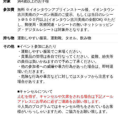
対象
満4歳以上のお子様
参加費
無料 ※イオンタウンアプリインストール後、イオンタウン
吉川美南のクーポン画面のご提示、もしくは当日のレシー
ト＠５００円以上(イオンタウン吉川美南の全館OK) ※ただ
し、郵便局・医療関連・レシートの無いネットショッピン
グ・デジタルレシートは対象外となります。
持ち物
運動しやすい服装、運動靴、タオル、飲み物
その他
■イベント参加にあたり
・運動しやすい服装でご来場ください。
・貴重品の管理は各自で行なってください。盗難、紛失等
の責任は負いかねますので予めご了承ください。
・他の参加者への威嚇や暴力行為があった場合は、即時退
場いただきます。
・危険な行為や暴言などに対してはスタッフから注意する
場合があります。
■キャンセルについて
止むを得ず、キャンセルや欠席をされる場合は下記メール
アドレスにお早めに必ずご連絡をお願い致します。
※人気のプログラムではキャンセル待ちをされているお客
様がいらっしゃいますため、ご協力をお願い致します。