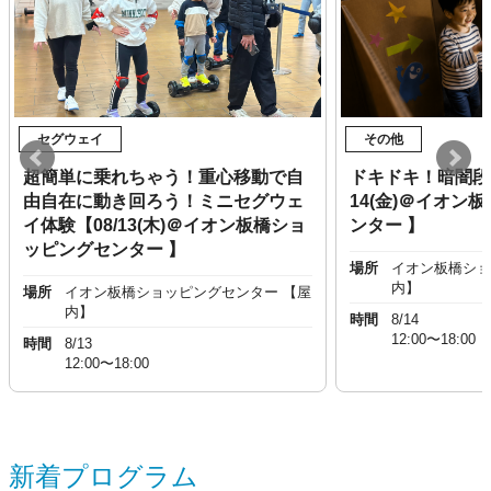
セグウェイ
その他
超簡単に乗れちゃう！重心移動で自
ドキドキ！暗闇段
由自在に動き回ろう！ミニセグウェ
14(金)＠イオン
イ体験【08/13(木)＠イオン板橋ショ
ンター 】
ッピングセンター 】
場所
イオン板橋ショ
内】
場所
イオン板橋ショッピングセンター 【屋
内】
時間
8/14
12:00〜18:00
時間
8/13
12:00〜18:00
新着プログラム