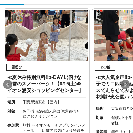
雪遊び
その他
≪夏休み特別無料!!≫DAY1 溶けな
≪大人気企画‼︎
い雪のスノーパーク！【8/15(土)＠
子でミニ四駆を
イオン浦安ショッピングセンター】
スで走らせてみよう
花博記念公園ハ
場所
千葉県浦安市【屋内】
場所
大阪市鶴見
対象
お子様 ※満4歳未満は保護者様も一
緒にお入りください。
対象
4歳以上小
者様
参加費
無料 ※イオンモールアプリをインス
トールし、店舗のお気に入り登録を
参加費
無料 ※住